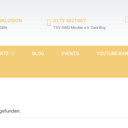
NKLUSION
0173 4821087
EDEN
TSV GWD Minden e.V. Sara Boy
EKTE
BLOG
EVENTS
YOUTUBE-KA
tgefunden.