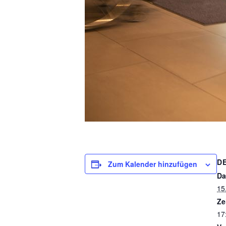
D
Zum Kalender hinzufügen
Da
15
Ze
17