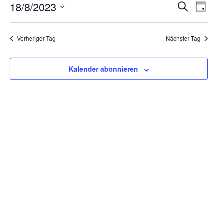
18/8/2023
Veranstal
Ver
Suche
Tag
Suche
Ans
Datum
und
Nav
wählen.
Ansichten
Vorheriger Tag
Nächster Tag
Navigatio
Kalender abonnieren