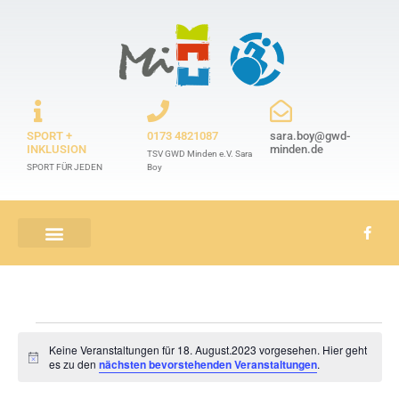
SPORT +
0173 4821087
sara.boy@gwd-
INKLUSION
minden.de
TSV GWD Minden e.V. Sara
SPORT FÜR JEDEN
Boy
SPORTANGEBOTE VON A-Z
Keine Veranstaltungen für 18. August.2023 vorgesehen. Hier geht
Hinweis
es zu den
nächsten bevorstehenden Veranstaltungen
.